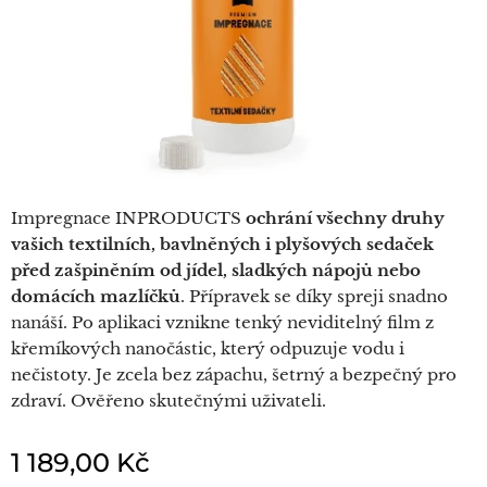
Impregnace INPRODUCTS
ochrání všechny druhy
vašich textilních, bavlněných i plyšových sedaček
před zašpiněním od jídel, sladkých nápojů nebo
domácích mazlíčků
. Přípravek se díky spreji snadno
nanáší. Po aplikaci vznikne tenký neviditelný film z
křemíkových nanočástic, který odpuzuje vodu i
nečistoty. Je zcela bez zápachu, šetrný a bezpečný pro
zdraví. Ověřeno skutečnými uživateli.
1 189,00
Kč