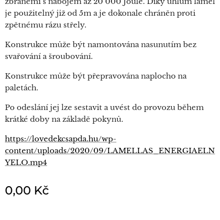
zbraněmi s nábojem až 20 000 Joule. Díky úhlům lamel
je použitelný již od 5m a je dokonale chráněn proti
zpětnému rázu střely.
Konstrukce může být namontována nasunutím bez
svařování a šroubování.
Konstrukce může být přepravována naplocho na
paletách.
Po odeslání jej lze sestavit a uvést do provozu během
krátké doby na základě pokynů.
https://lovedekcsapda.hu/wp-
content/uploads/2020/09/LAMELLAS_ENERGIAELN
YELO.mp4
0,00
Kč