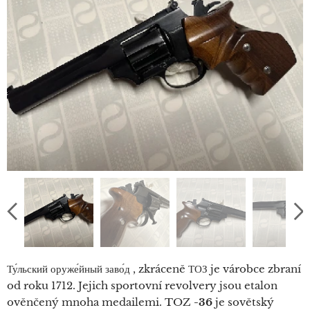
Ту́льский оруже́йный заво́д , zkráceně ТОЗ je várobce zbraní
od roku 1712. Jejich sportovní revolvery jsou etalon
ověnčený mnoha medailemi. TOZ
-36
je sovětský