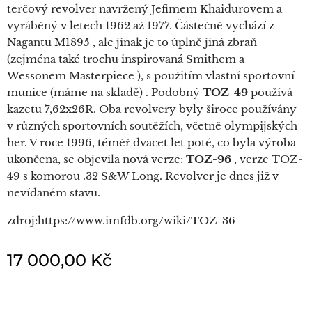
terčový revolver navržený Jefimem Khaidurovem a
vyráběný v letech 1962 až 1977. Částečně vychází z
Nagantu M1895 , ale jinak je to úplně jiná zbraň
(zejména také trochu inspirovaná Smithem a
Wessonem Masterpiece ), s použitím vlastní sportovní
munice (máme na skladě) . Podobný
TOZ-49
používá
kazetu 7,62x26R. Oba revolvery byly široce používány
v různých sportovních soutěžích, včetně olympijských
her. V roce 1996, téměř dvacet let poté, co byla výroba
ukončena, se objevila nová verze:
TOZ-96
, verze TOZ-
49 s komorou .32 S&W Long. Revolver je dnes již v
nevídaném stavu.
zdroj:https://www.imfdb.org/wiki/TOZ-36
17 000,00
Kč