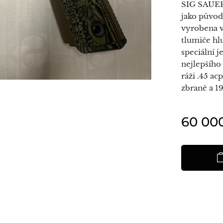
SIG SAUER 
jako původ
vyrobena 
tlumiče hl
speciální 
nejlepšího
ráži .45 a
zbraně a 19
60 00