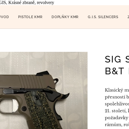
IS, Krásné zbraně, revolvery
ÚVOD
PISTOLE KMR
DOPLŇKY KMR
G.I.S. SILENCERS
SIG 
B&T 
Klasický m
přesností 
spolehlivos
21. století
požadavky
rámům, rob