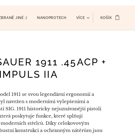
ZBRANĚ JINÉ ;)
NANOPROTECH
VÍCE
KOŠÍK
SAUER 1911 .45ACP +
IMPULS IIA
odel 1911 se svou legendární ergonomií a
byl navržen s moderními vylepšeními a
tí SIG. 1911 historicky nejuznávanější pistoli
, která poskytuje funkce, které splňují
 moderních střelců. Díky celokovovým
ustní konstrukci a ochranným nátěrům jsou