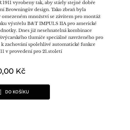
1911 vyrobeny tak, aby stárly stejně dobře
ní Browningův design. Tako zbraň byla
v omezeném množství se závitem pro montáž
uku výstřelu B&T IMPULS IIA pro americké
jednotky. Dnes již nesehnatelná kombinace
 švýcarského tlumiče speciálně navrženého pro
cp k zachování spolehlivé automatické funkce
11 v provedení pro 21.století
0,00
Kč
DO KOŠÍKU